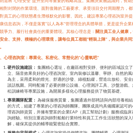
則需將“心理安全”提升至同等重要的戰略高度。集團決策層認識到，長期
相對封閉的作業環境、面對復雜的工藝要求、承受項目交付周期壓力，都
對員工的心理狀態產生潛移默化的影響。因此，建設專業心理咨詢室并提
康信息咨詢，不僅是落實“以人為本”管理理念的具體舉措，更是提升企業
競爭力、履行社會責任的重要體現。其核心理念是：
關注員工全人健康，
安全、支持、積極的心理環境，讓每位員工都能“輕裝上陣”，與企業共同
。
、心理咨詢室：專業化、私密化、常態化的“心靈氧吧”
硬件設施建設：
集團精心選址，在廠區相對安靜、便利的區域設立了
立、隔音效果良好的心理咨詢室。室內裝修以溫馨、寧靜、自然的風
為主，采用柔和的燈光、舒適的沙發、綠植點綴，營造出放松、安全
談話氛圍。同時配備了必要的辦公設備、心理測評工具、沙盤游戲、
松訓練椅等專業設施，為開展多樣化心理服務提供了物質基礎。
專業團隊配置：
為確保服務質量，集團通過外部聘請與內部培養相結
的方式，組建了專業的心理咨詢師團隊。團隊成員均具備國家認可的
理咨詢師資質，并擁有豐富的企業EAP（員工幫助計劃）服務或臨床
詢經驗。特別注重咨詢師對船舶行業特性和員工工作生活狀態的深入
解，確保其提供的輔導能緊密貼合實際。
服務內容與模式：
心理咨詢室提供個體咨詢、團體輔導、心理測評、