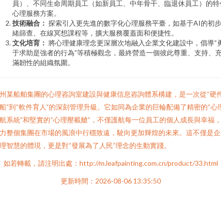
員）、不同生命周期員工（如新員工、中年骨干、臨退休員工）的特
心理服務方案。
技術融合：
探索引入更先進的數字化心理服務平臺，如基于AI的初
緒篩查、在線冥想課程等，擴大服務覆蓋面和便捷性。
文化培育：
將心理健康理念更深層次地融入企業文化建設中，倡導“
于求助是強者的行為”等積極觀念，最終營造一個彼此尊重、支持、
滿韌性的組織氛圍。
州某船舶集團的心理咨詢室建設與健康信息咨詢體系構建，是一次從“硬
船”到“軟件育人”的深刻管理升級。它如同為企業的巨輪配備了精密的“心
航系統”和堅實的“心理壓載艙”，不僅護航每一位員工的個人成長與幸福
力整個集團在市場的風浪中行穩致遠，駛向更加輝煌的未來。這不僅是企
理智慧的體現，更是對“發展為了人民”理念的生動實踐。
如若轉載，請注明出處：http://m.leafpainting.com.cn/product/33.html
更新時間：2026-08-06 13:35:50