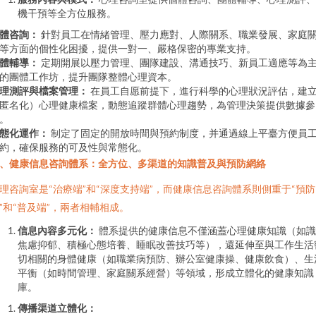
機干預等全方位服務。
體咨詢：
針對員工在情緒管理、壓力應對、人際關系、職業發展、家庭
等方面的個性化困擾，提供一對一、嚴格保密的專業支持。
體輔導：
定期開展以壓力管理、團隊建設、溝通技巧、新員工適應等為
的團體工作坊，提升團隊整體心理資本。
理測評與檔案管理：
在員工自愿前提下，進行科學的心理狀況評估，建
匿名化）心理健康檔案，動態追蹤群體心理趨勢，為管理決策提供數據參
。
態化運作：
制定了固定的開放時間與預約制度，并通過線上平臺方便員
約，確保服務的可及性與常態化。
、健康信息咨詢體系：全方位、多渠道的知識普及與預防網絡
理咨詢室是“治療端”和“深度支持端”，而健康信息咨詢體系則側重于“預防
”和“普及端”，兩者相輔相成。
信息內容多元化：
體系提供的健康信息不僅涵蓋心理健康知識（如識
焦慮抑郁、積極心態培養、睡眠改善技巧等），還延伸至與工作生活
切相關的身體健康（如職業病預防、辦公室健康操、健康飲食）、生
平衡（如時間管理、家庭關系經營）等領域，形成立體化的健康知識
庫。
傳播渠道立體化：