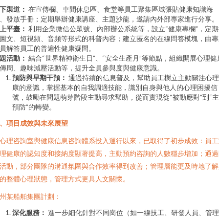
下渠道：
在宣傳欄、車間休息區、食堂等員工聚集區域張貼健康知識海
、發放手冊；定期舉辦健康講座、主題沙龍，邀請內外部專家進行分享。
上平臺：
利用企業微信公眾號、內部辦公系統等，設立“健康專欄”，定期
圖文、短視頻、音頻等形式的科普內容；建立匿名的在線問答模塊，由專
員解答員工的普遍性健康疑問。
題活動：
結合“世界精神衛生日”、“安全生產月”等節點，組織開展心理健
傳周、趣味減壓活動等，提升全員參與度與健康意識。
預防與早期干預：
通過持續的信息普及，幫助員工樹立主動關注心理
康的意識，掌握基本的自我調適技能，識別自身與他人的心理困擾信
號，鼓勵在問題萌芽階段主動尋求幫助，從而實現從“被動應對”到“
預防”的轉變。
、項目成效與未來展望
心理咨詢室與健康信息咨詢體系投入運行以來，已取得了初步成效：員工
理健康的認知度和接納度顯著提高，主動預約咨詢的人數穩步增加；通過
活動，部分團隊的溝通氛圍與合作效率得到改善；管理層能更及時地了解
的整體心理狀態，管理方式更具人文關懷。
州某船舶集團計劃：
深化服務：
進一步細化針對不同崗位（如一線技工、研發人員、管理