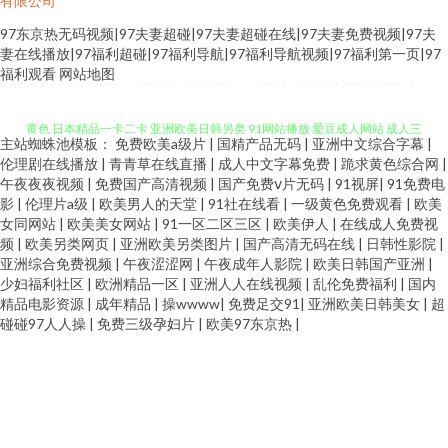
有限公司
97东京热无码视频|97夫妻超碰|97夫妻超碰在线|97夫妻免费视频|97夫
妻在线播放|97福利超碰|97福利导航|97福利导航视频|97福利第一页|97
丁香久久大香蕉 天天日夜 国产日韩传媒久久 另类av性爱 欧美后入 欧美性爱
福利观看
网站地图
黄色 日本精品一卡二卡 亚洲欧美日韩另类 91网站播放 爱豆成人网站 成人三
主站蜘蛛池模板：
免费欧美a级片
|
国精产品无码
|
亚洲中文综合字幕
|
伦理剧在线播放
|
青青草在线直播
|
成人中文字幕免费
|
跪求黄色综合网
|
级网址 黑丝足交视频网站 伊人干大香蕉 97资源视频总站 国产ts在线 韩国成a
午夜夜夜视频
|
免费国产高清视频
|
国产免费ⅴ片无码
|
91视屏
|
91免费电
影
|
伦理片a级
|
欧美男人的天堂
|
91社在线看
|
一级黄色免费观看
|
欧美
韩国免费 人妻诱惑导航 午夜男女AV 91n在线网站 97色伦影院 AV天堂资源 东
女同网站
|
欧美美女网站
|
91一区二区三区
|
欧美伊人
|
在线成人免费视
频
|
欧美另类网页
|
亚洲欧美另类图片
|
国产高清无码在线
|
日韩性影院
|
亚洲综合免费视频
|
午夜涩涩网
|
午夜成年人影院
|
欧美日韩国产亚洲
|
京热15p 国产社区情侣 狠狠久久精品 精品东方美女AV 另类Av色五月 欧美群p
少妇福利社区
|
欧洲精品一区
|
亚洲人人在线视频
|
乱伦免费福利
|
国内
精品电影资源
|
成年精品
|
操wwww
|
免费足交91
|
亚洲欧美日韩美女
|
超
肏屄 日本AV在线直播 肏屄手机视频 国产精品成品人品 精品国产乱 美国另类
碰碰97人人操
|
免费三级孕妇片
|
欧美97东京热
|
69 欧美孕妇性交 日本97色色 日韩三级第一页 亚州色色影院 91网站久久 aV
中亚 超碰青青草在线 大香蕉福利 國產館中文字幕 久草福利 欧美肏屄视频在